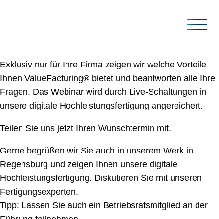
Exklusiv nur für Ihre Firma zeigen wir welche Vorteile
事業内容
Ihnen ValueFacturing® bietet und beantworten alle Ihre
サービス内容
Fragen. Das Webinar wird durch Live-Schaltungen in
プロジェクト実績
OLTCのメンテナンス(吊り上げ点検)
unsere digitale Hochleistungsfertigung angereichert.
製造が中止された油中接点式OLTCの保守部品・
ライセンス製T形真空レトロフィット
Teilen Sie uns jetzt Ihren Wunschtermin mit.
サービス
OLTCについて
Reinhausen社製G形OLTC点検
真空式切換開閉器へのレトロフィット
Gerne begrüßen wir Sie auch in unserem Werk in
ライセンス製F形OLTC点検
OLTCのレトロフィット
負荷時タップ切換器とは
Regensburg und zeigen Ihnen unsere digitale
ライセンス製M形OLTC点検
連絡先
電動操作機構のレトロフィット
Reinhausen社の開発の歴史
Hochleistungsfertigung. Diskutieren Sie mit unseren
Reinhausen社製V形OLTC点検
電動操作機構の改造・不具合サポート
抵抗タイプ高速タップ切換器の発明
Fertigungsexperten.
Reinhausen社製H形OLTC点検
変圧器付属品のレトロフィット
Scheubeck兄弟とJansen博士の協力
Tipp: Lassen Sie auch ein Betriebsratsmitglied an der
ダウンロード
監視装置 TRAFOGUARD® ISM®のレトロフィッ
世界的な市場リーダーへの道のり