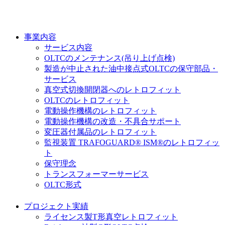
事業内容
サービス内容
OLTCのメンテナンス(吊り上げ点検)
製造が中止された油中接点式OLTCの保守部品・
サービス
真空式切換開閉器へのレトロフィット
OLTCのレトロフィット
電動操作機構のレトロフィット
電動操作機構の改造・不具合サポート
変圧器付属品のレトロフィット
監視装置 TRAFOGUARD® ISM®のレトロフィッ
ト
保守理念
トランスフォーマーサービス
OLTC形式
プロジェクト実績
ライセンス製T形真空レトロフィット