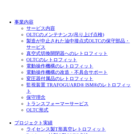
事業内容
サービス内容
OLTCのメンテナンス(吊り上げ点検)
製造が中止された油中接点式OLTCの保守部品・
サービス
真空式切換開閉器へのレトロフィット
OLTCのレトロフィット
電動操作機構のレトロフィット
電動操作機構の改造・不具合サポート
変圧器付属品のレトロフィット
監視装置 TRAFOGUARD® ISM®のレトロフィッ
ト
保守理念
トランスフォーマーサービス
OLTC形式
プロジェクト実績
ライセンス製T形真空レトロフィット