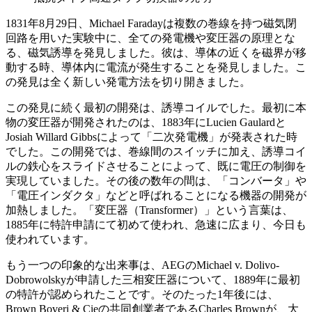
1831年8月29日、Michael Faradayは複数の巻線を持つ磁気閉
回路を用いた実験中に、全ての発電機や変圧器の原理とな
る、磁気誘導を発見しました。彼は、導体の近くを磁界が移
動する時、導体内に電流が発生することを発見しました。こ
の発見は全く新しい発電方法を切り開きました。
この発見に続く最初の開発は、誘導コイルでした。最初に本
物の変圧器が開発されたのは、1883年にLucien Gaulardと
Josiah Willard Gibbsによって「二次発電機」が発表された時
でした。この開発では、巻線間のスイッチに加え、誘導コイ
ルの鉄心をスライドさせることによって、既に電圧の制御を
実現していました。その後の数年の間は、「コンバータ」や
「電圧インダクタ」などと呼ばれることになる機器の開発が
加熱しました。「変圧器（Transformer）」という言葉は、
1885年に特許申請にて初めて使われ、急速に広まり、今日も
使われています。
もう一つの印象的な出来事は、AEGのMichael v. Dolivo-
Dobrowolskyが申請した三相変圧器について、1889年に最初
の特許が認められたことです。そのたった1年後には、
Brown Boveri & Cieの共同創業者であるCharles Brownが、大