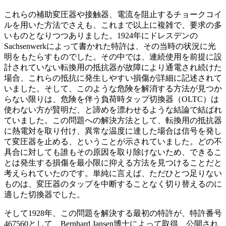
これらの補助変圧器や接触器、電流を阻止するチョークコイ
ルを用いた方法でさえも、これまで以上に複雑で、要求の多
いものとなりつつありました。1924年にドレスデンの
Sachsenwerkによって書かれた特許は、その当時の状況に光
明をもたらすものでした。その中では、連続使用を前提に設
計されていない転換用の抵抗器が故障により通電され続けた
場合、これらの抵抗に発生しやすい損傷が詳細に記述されて
いました。そして、このような危険を解消する方法が見つか
らない限りは、危険を伴う負荷時タップ切換器（OLTC）は
使わない方が賢明だ、と諦めを漂わせるような結論で結ばれ
ていました。この問題への解決方法として、転換用の抵抗器
に熱電対を取り付け、異常な温度に達した場合は信号を発し
て変圧器を止める、ということが示されていました。どの不
具合に対しても誰もその原因を取り除けないため、できるこ
とは発生する損傷を最小限に抑える方法を見つけることだと
考えられていたのです。単純に言えば、ただひとつ足りない
ものは、変圧器のタップを中断することなく切り替えるのに
適した切換器でした。
そして1928年、この問題を解決する最初の特許が、特許番号
467560として、Bernhard Jansen博士によって取得、公開され