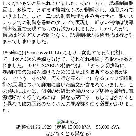
しくないものと見られていました。その一方で、誘導制御装
置は、多様で、ますます複雑なものが開発され、適用されて
いきました。また、二つの制御原理を組み合わせた、粗いス
テップでの制御を巻線のタップで実現し、細かい制御は誘導
制御装置で実現するものも試みられました。しかしながら、
構成はどんどんと複雑となり、誘導制御の技術開発は行き詰
まってしまいました。
1894年にはSiemens & Halskeにより、変動する負荷に対し
て、1次と2次の巻線を分けて、それぞれ接続する形が提案さ
れました。1904年のAEGの特許では、「タップ切換時に、
巻線間での短絡を避けるためには電源を遮断する必要があ
る」という、その後、広く行き渡ることになるタップ切換制
御の原理について詳細に書いた論文が含まれていました。こ
の発明によれば、個別の巻線部分間のタップ切換を厳密に電
源遮断なく行うためには、異なる変圧器、もしくは少なくと
も異なる磁気回路のたくさんの巻線群を使う必要がありまし
た。
調整変圧器 1929（定格 15,000 kVA、55,000 kVA
は少なくとも異なる)