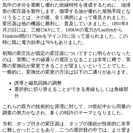
気中の水分を遮断し優れた絶縁特性を達成するために、油浸
形の変圧器を製作します。循環する油が優れた放熱手段とな
りうることは、その後、全く偶然によって発見されました。
変圧器は他の機器に勝利し、普及していきました。1891年8
月25日には、三相15kVにて、100kWの電力がLauffenから
Frankfurt間の175kmをマイン川に沿って送られました。この
時に既に電力効率は76%もありました。
初期の変圧比が固定の変圧器についてすぐに明らかになった
のは、実際にその値通りの電圧となることは非常に稀で、実
際の変換比が変更できることが望ましいということでした。
一般的に、変換比の変更の方法は以下の二通りがあります。
誘導と磁気回路の調整
選択的に切り替えることができる巻線もしくは巻線部
分
これらの双方の技術的な原理に対して、19世紀中から同量の
調査の努力がなされ、多くの特許のテーマとなりました。
当初、タップ付きの変圧器は、タップの接続が技術的に非常
に難しかったこともあり、二つの選択肢の中では、より望ま