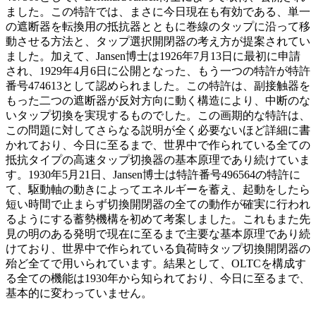
ました。この特許では、まさに今日現在も有効である、単一
の遮断器を転換用の抵抗器とともに巻線のタップに沿って移
動させる方法と、タップ選択開閉器の考え方が提案されてい
ました。加えて、Jansen博士は1926年7月13日に最初に申請
され、1929年4月6日に公開となった、もう一つの特許が特許
番号474613として認められました。この特許は、副接触器を
もった二つの遮断器が反対方向に動く構造により、中断のな
いタップ切換を実現するものでした。この画期的な特許は、
この問題に対してさらなる説明が全く必要ないほど詳細に書
かれており、今日に至るまで、世界中で作られている全ての
抵抗タイプの高速タップ切換器の基本原理であり続けていま
す。1930年5月21日、Jansen博士は特許番号496564の特許に
て、駆動軸の動きによってエネルギーを蓄え、起動をしたら
短い時間で止まらず切換開閉器の全ての動作が確実に行われ
るようにする蓄勢機構を初めて考案しました。これもまた先
見の明のある発明で現在に至るまで主要な基本原理であり続
けており、世界中で作られている負荷時タップ切換開閉器の
殆ど全てで用いられています。結果として、OLTCを構成す
る全ての機能は1930年から知られており、今日に至るまで、
基本的に変わっていません。