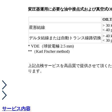
変圧器運用に必要な油中接点式および真空式OL
OIL
> 30 
星形結線
< 40
> 40 
デルタ結線または自動トランス線路切換
< 30
* VDE（球状電極 2.5 mm)
**（Karl Fischer method)
上記点検サービスを高品質で提供させて頂くために、R
ります。
サービス内容