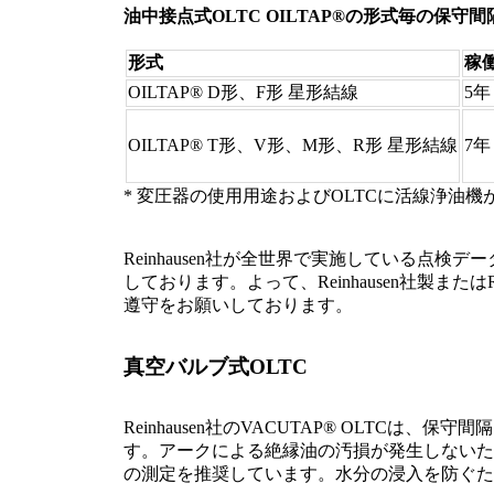
油中接点式OLTC OILTAP®の形式毎の保守間
形式
稼
OILTAP® D形、F形 星形結線
5年
OILTAP® T形、V形、M形、R形 星形結線
7年
* 変圧器の使用用途およびOLTCに活線浄油
Reinhausen社が全世界で実施している
しております。よって、Reinhausen社製または
遵守をお願いしております。
真空バルブ式OLTC
Reinhausen社のVACUTAP® OLTC
す。アークによる絶縁油の汚損が発生しないた
の測定を推奨しています。水分の浸入を防ぐた