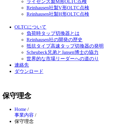
ライセンス製M形OLTC点検
Reinhausen社製V形OLTC点検
Reinhausen社製H形OLTC点検
OLTCについて
負荷時タップ切換器とは
Reinhausen社の開発の歴史
抵抗タイプ高速タップ切換器の発明
Scheubeck兄弟とJansen博士の協力
世界的な市場リーダーへの道のり
連絡先
ダウンロード
保守理念
Home
/
事業内容
/
保守理念