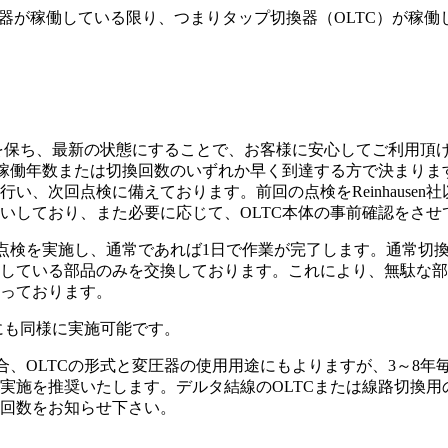
て、変圧器が稼働している限り、つまりタップ切換器（OLTC）が
の信頼性を保ち、最新の状態にすることで、お客様に安心してご利
働年数または切換回数のいずれか早く到達する方で決まります。R
い、次回点検に備えております。前回の点検をReinhause
いしており、また必要に応じて、OLTC本体の事前確認をさせ
吊り上げ点検を実施し、通常であれば1日で作業が完了します。通常
している部品のみを交換しております。これにより、無駄な部
っております。
TCにも同様に実施可能です。
合、OLTCの形式と変圧器の使用用途にもよりますが、3～8
00回毎の実施を推奨いたします。デルタ結線のOLTCまたは線路
回数をお知らせ下さい。