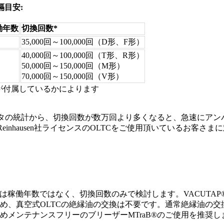
隔目安:
働年数
切換回数*
35,000回～100,000回（D形、F形）
40,000回～100,000回（T形、R形）
50,000回～150,000回（M形）
70,000回～150,000回（V形）
機が付属しているかによります
点検データの統計から、切換回数が数万回より多くなると、急速に
Reinhausen社ライセンスのOLTCをご使用頂いているお客さまに
は、保守間隔は稼働年数ではなく、切換回数のみで検討します。VACUTA
め、真空式OLTCの絶縁油の交換は不要です。通常絶縁油の
めメンテナンスフリーのブリーザーMTraB®のご使用を推奨し