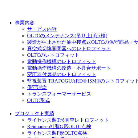
事業内容
サービス内容
OLTCのメンテナンス(吊り上げ点検)
製造が中止された油中接点式OLTCの保守部品・
真空式切換開閉器へのレトロフィット
OLTCのレトロフィット
電動操作機構のレトロフィット
電動操作機構の改造・不具合サポート
変圧器付属品のレトロフィット
監視装置 TRAFOGUARD® ISM®のレトロフィッ
保守理念
トランスフォーマーサービス
OLTC形式
プロジェクト実績
ライセンス製T形真空レトロフィット
Reinhausen社製G形OLTC点検
ライセンス製F形OLTC点検